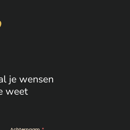
?
al je wensen
e weet
Achternaam