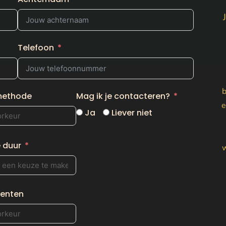
Telefoon
b
methode
Mag ik je contacteren?
e
Ja
Liever niet
 duur
w
enten